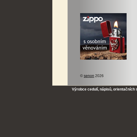
©
senon
2026
Výrobce cedulí, nápisů, orientačních