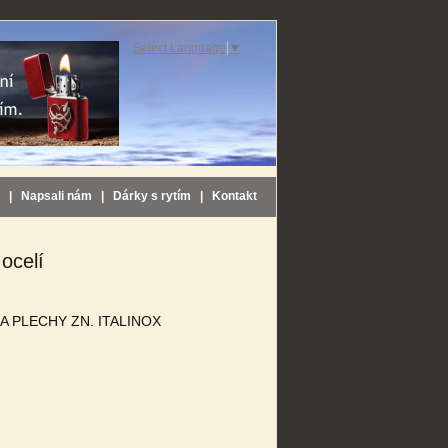
Select Language
▼
|
Napsali nám
|
Dárky s rytím
|
Kontakt
ocelí
 PLECHY ZN. ITALINOX