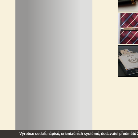
Výrobce cedulí, nápisů, orientačních systémů, dodavatel předmětů Z