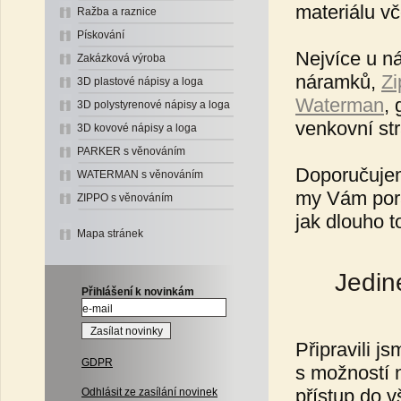
materiálu vč
Ražba a raznice
Pískování
Nejvíce u ná
Zakázková výroba
náramků,
Zi
3D plastové nápisy a loga
Waterman
, 
3D polystyrenové nápisy a loga
venkovní str
3D kovové nápisy a loga
PARKER s věnováním
Doporučujem
WATERMAN s věnováním
my Vám porad
ZIPPO s věnováním
jak dlouho t
Mapa stránek
Jedin
Přihlášení k novinkám
Připravili 
GDPR
s možností n
přístup do 
Odhlásit ze zasílání novinek