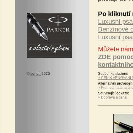
Po kliknutí
Luxusní psac
Benzínové o
Luxusní psa
Můžete nám 
ZDE pomoc
kontaktníh
Soubor ke stažení:
©
senon
2026
> CENIK VENOVANI 
Alternativní proveden
> Přehled materiálů, 
Související odkazy:
> Doprava a cena