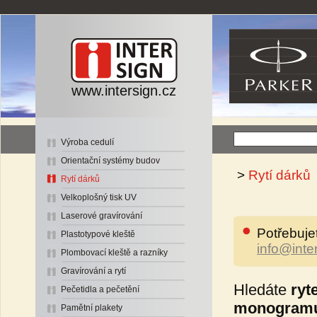
www.intersign.cz
Výroba cedulí
Orientační systémy budov
>
Rytí dárků
Rytí dárků
Velkoplošný tisk UV
Laserové gravírování
Potřebuje
Plastotypové kleště
info@inte
Plombovací kleště a razníky
Gravírování a rytí
Hledáte
ryt
Pečetidla a pečetění
monogramu
Pamětní plakety