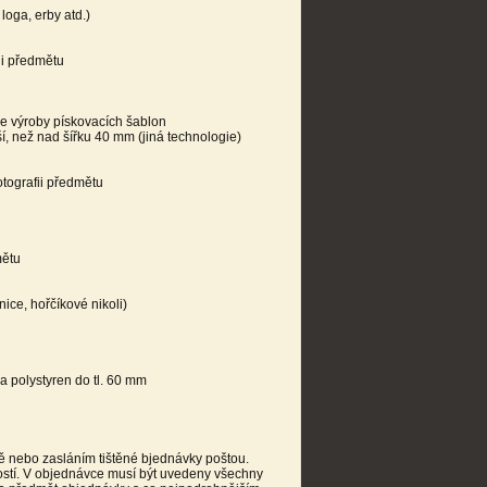
loga, erby atd.)
ii předmětu
ie výroby pískovacích šablon
, než nad šířku 40 mm (jiná technologie)
otografii předmětu
mětu
ce, hořčíkové nikoli)
a polystyren do tl. 60 mm
 nebo zasláním tištěné bjednávky poštou.
ostí. V objednávce musí být uvedeny všechny