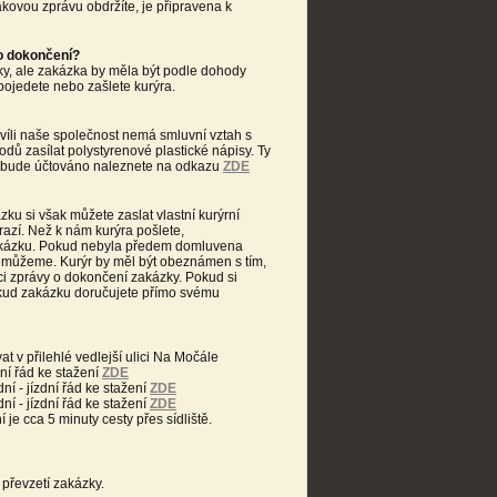
kovou zprávu obdržíte, je připravena k
 o dokončení?
y, ale zakázka by měla být podle dohody
pojedete nebo zašlete kurýra.
víli naše společnost nemá smluvní vztah s
ů zasílat polystyrenové plastické nápisy. Ty
m bude účtováno naleznete na odkazu
ZDE
u si však můžete zaslat vlastní kurýrní
razí. Než k nám kurýra pošlete,
akázku. Pokud nebyla předem domluvena
emůžeme. Kurýr by měl být obeznámen s tím,
ci zprávy o dokončení zakázky. Pokud si
okud zakázku doručujete přímo svému
 v přilehlé vedlejší ulici Na Močále
ní řád ke stažení
ZDE
í - jízdní řád ke stažení
ZDE
í - jízdní řád ke stažení
ZDE
je cca 5 minuty cesty přes sídliště.
 převzetí zakázky.