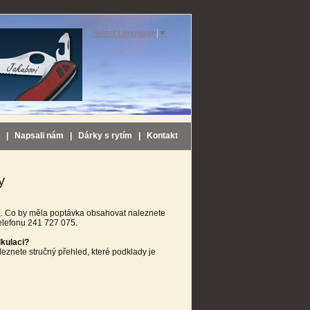
Select Language
▼
|
Napsali nám
|
Dárky s rytím
|
Kontakt
y
z
. Co by měla poptávka obsahovat naleznete
telefonu 241 727 075.
lkulaci?
leznete stručný přehled, které podklady je