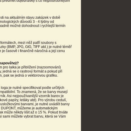
Č a předmět objednávky s co nejpodrobnějším
osti na aktuálním stavu zakázek v době
hnologických důvodů 3 - 4 týdny od
ípadně možné dohodnout i rychlejší termín
formátech, mezi něž patří soubory s
ky (BMP, JPG, GIG, TIFF atd.) je nutné téměř
e je časově i finančně náročná a její cenu
tmapového)?
pro laika je přiblížení (nazoomování)
, jedná se o rastrový formát a pokud při
n, pak se jedná o vektorovou grafiku.
oga je nutné specifikovat podle určitých
mpatibilní. To znamená, že se barvy musejí
ník. Asi nejpoužívanější vzorník barev je
kové papíry, letáky atd). Pro výrobu cedulí,
vousložkovými barvami, je nutné uvádět barvy
i DUPONT, můžeme je automatickým
 může někdy lišit až o 15 %. Pokud trváte
i sami můžete vybrat barvu, která se Vám