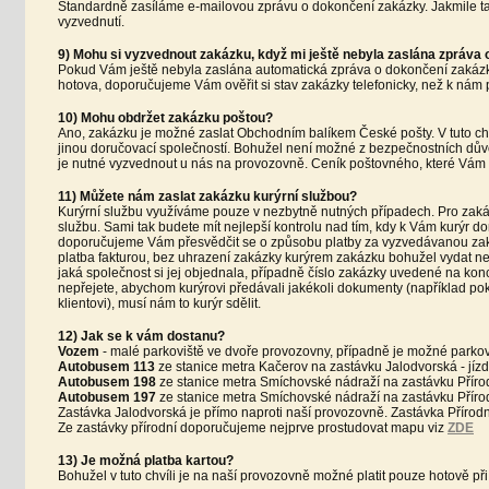
Standardně zasíláme e-mailovou zprávu o dokončení zakázky. Jakmile ta
vyzvednutí.
9) Mohu si vyzvednout zakázku, když mi ještě nebyla zaslána zpráva
Pokud Vám ještě nebyla zaslána automatická zpráva o dokončení zakázk
hotova, doporučujeme Vám ověřit si stav zakázky telefonicky, než k nám 
10) Mohu obdržet zakázku poštou?
Ano, zakázku je možné zaslat Obchodním balíkem České pošty. V tuto ch
jinou doručovací společností. Bohužel není možné z bezpečnostních důvod
je nutné vyzvednout u nás na provozovně. Ceník poštovného, které Vá
11) Můžete nám zaslat zakázku kurýrní službou?
Kurýrní službu využíváme pouze v nezbytně nutných případech. Pro zakázk
službu. Sami tak budete mít nejlepší kontrolu nad tím, kdy k Vám kurýr do
doporučujeme Vám přesvědčit se o způsobu platby za vyzvedávanou z
platba fakturou, bez uhrazení zakázky kurýrem zakázku bohužel vydat n
jaká společnost si jej objednala, případně číslo zakázky uvedené na kon
nepřejete, abychom kurýrovi předávali jakékoli dokumenty (například p
klientovi), musí nám to kurýr sdělit.
12) Jak se k vám dostanu?
Vozem
- malé parkoviště ve dvoře provozovny, případně je možné parkovat
Autobusem 113
ze stanice metra Kačerov na zastávku Jalodvorská - jízd
Autobusem 198
ze stanice metra Smíchovské nádraží na zastávku Přírodn
Autobusem 197
ze stanice metra Smíchovské nádraží na zastávku Přírodn
Zastávka Jalodvorská je přímo naproti naší provozovně. Zastávka Přírodní 
Ze zastávky přírodní doporučujeme nejprve prostudovat mapu viz
ZDE
13) Je možná platba kartou?
Bohužel v tuto chvíli je na naší provozovně možné platit pouze hotově při