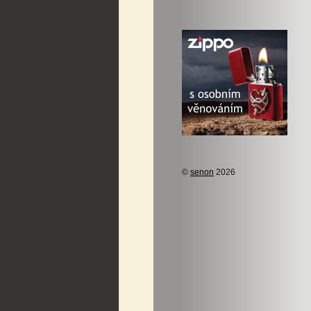
©
senon
2026