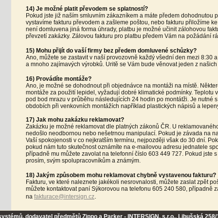
14) Je možné platit převodem se splatností?
Pokud jste již naším smluvním zákazníkem a máte předem dohodnutou 
vystavíme fakturu převodem a zašleme poštou, nebo fakturu přiložíme ke
není domluvena jiná forma úhrady, platbu je možné učinit zálohovou fakt
převzetí zakázky. Zálovou fakturu pro platbu předem Vám na požádání rá
15) Mohu přijít do vaší firmy bez předem domluvené schůzky?
Ano, můžete se zastavit v naší provozovně každý všední den mezi 8:30 
a mnoho zajímavých výrobků. Uritě se Vám bude věnovat jeden z našich
16) Provádíte montáže?
Ano, je možné se dohodnout při objednávce na montáži na místě. Některé
montáže za použití lepidel, vyžadují dobré klimatické podmínky. Teplotu v
pod bod mrazu v průběhu následujících 24 hodin po montátži. Je nutné s 
obdobích při venkovních montážích například plastických nápisů a lepen
17) Jak mohu zakázku reklamovat?
Zakázku je možné reklamovat dle platných zákonů ČR. U reklamovaného
nedošlo neodbornou nebo nešetrnou manipulací. Pokud je závada na naš
Vaší spokojenosti v co nejkratším termínu, nejpozději však do 30 dní. Po
pokud nám tuto skutečnost oznámíte na e-mailovou adresu jednatele sp
případně mu můžete zavolat na telefonní číslo 603 449 727. Pokud jste s 
prosím, svým spolupracovníkům a známým.
18) Jakým způsobem mohu reklamovat chybně vystavenou fakturu?
Fakturu, ve které naleznete jakékoli nesrovnalosti, můžete zaslat zpět p
můžete kontaktovat paní Sýkorovou na telefonu 605 240 580, případně z
.
na
fakturace@intersign.cz
 systémů, dodavatel předmětů Zippo a Parker - INTERSIGN, s.r.o., Libušská 258/