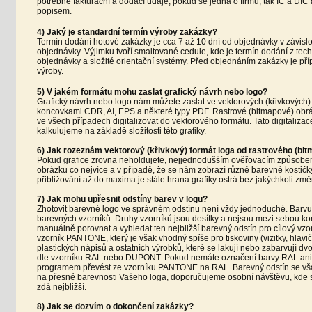
potřebné fakturační a dodací údaje, pokud se jedná o firmu, tak IČ a DI
popisem.
4) Jaký je standardní termín výroby zakázky?
Termín dodání hotové zakázky je cca 7 až 10 dní od objednávky v závisl
objednávky. Výjimku tvoří smaltované cedule, kde je termín dodání z tec
objednávky a složité orientační systémy. Před objednáním zakázky je př
výroby.
5) V jakém formátu mohu zaslat grafický návrh nebo logo?
Grafický návrh nebo logo nám můžete zaslat ve vektorových (křivkových) 
koncovkami CDR, AI, EPS a některé typy PDF. Rastrové (bitmapové) obráz
ve všech případech digitalizovat do vektorového formátu. Tato digitalizac
kalkulujeme na základě složitosti této grafiky.
6) Jak rozeznám vektorový (křivkový) formát loga od rastrového (bi
Pokud grafice zrovna neholdujete, nejjednodušším ověřovacím způsobem 
obrázku co nejvíce a v případě, že se nám zobrazí různě barevné kostičky
přibližování až do maxima je stále hrana grafiky ostrá bez jakýchkoli změ
7) Jak mohu upřesnit odstíny barev v logu?
Zhotovit barevné logo ve správném odstínu není vždy jednoduché. Barvu l
barevných vzorníků. Druhy vzorníků jsou desítky a nejsou mezi sebou ko
manuálně porovnat a vyhledat ten nejbližší barevný odstín pro cílový vzor
vzorník PANTONE, který je však vhodný spíše pro tiskoviny (vizitky, hlavič
plastických nápisů a ostatních výrobků, které se lakují nebo zabarvují d
dle vzorníku RAL nebo DUPONT. Pokud nemáte označení barvy RAL an
programem převést ze vzorníku PANTONE na RAL. Barevný odstín se však
na přesné barevnosti Vašeho loga, doporučujeme osobní návštěvu, kde s
zdá nejbližší.
8) Jak se dozvím o dokončení zakázky?