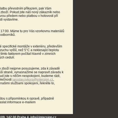
platbu převodním příkazem, pak Vám
 zboží. Pokud jste náš nový zákazník nebo
urou předem nebo platbou v hotovosti při
di vystavíme.
a 17:00. Máme tu pro Vás vzorkovnu materiálů
 odborníků.
 specifické montáže v exteriéru, především
zuchu vyšší, než 5°C a neklesající teplotu
tímto faktorem počítat hlavně v zimních
ých cedulí.
 zboží nejprve posuzujeme, zda k závadě
í straně, vynasnažíme se napravit závadu k
kud jste s něčim nespokojeni, budeme rádi,
olečnosti
jaroslav.sykora@intersign.cz
,
našimi službami spokojeni, řekněte to,
oštou s připomínkou k opravě, případně
aslat informace e-mailem
109, 142 00 Praha 4,
info@intersign.cz