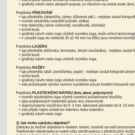
> grafický návrh nebo alespoň popsat, co všechno na ceduli bude (text, 
Poptávka
PÍSKOVÁNÍ
> typ předmětu (sklenička, lahev, džbánek atd.) - nejlépe zaslat fotograf
> rozměr předmětu (největší průměr, výška)
> tvar skleničky, lahve (válcovitý, soudkovitý, kónický)
> počet kusů
> grafický návrh nebo logo včetně rozměru loga, kvůli určení technolog
> v zásadě loga do velikosti 35 až 40 mm na šířku jsou mnohem levnější
Poptávka
LASERU
> typ předmětu (klíčenka, termoska, strojní součástka) - nejlépe zaslat f
> počet kusů
> grafický návrh nebo logo včetně rozměru loga
Poptávka
RAŽBY
> typ předmětu (diář, peněženka, papír) - nejlépe zaslat fotografii před
> počet kusů
> grafický návrh nebo logo včetně rozměru loga
> zda požadujete výrobu raznice (vyrábíme pouze kvalitní mosazné razni
Poptávka
PLASTICKÉHO NÁPISU (kov, plast, polystyren)
> rozměr plastického loga včetně uvedení požadované tloušťky
> typy poptávaných materiálů (plast, kov, barevnost)
> doporučujeme využít kov do tl. 3 mm, lakované plexisklo do tl. 10 mm 
> zda přijde nápis umístit do interiéru nebo exteriéru
> grafický návrh nebo logo
3) Jak mohu zakázku objednat?
Zakázku je možné objednat e-mailem, faxem, osobně na naší provozovně
Telefonické objednávky je nutné vždy stvrdit jednou z předchozích možn