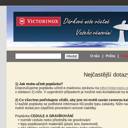
O nás
|
Pošta
|
FAQ
Nejčastější dotaz
1) Jak mohu učinit poptávku?
Doporučujeme poptávku učinit e-mailovou zprávou na
info@intersign.c
v odstavci 2) níže. V urgentních případech je možné nás kontaktovat na 
2) Co všechno potřebujete vědět, aby jste mi mohli zaslat cenovou ka
U každé poptávky se potřebné informace liší podle typu zakázky. Níže na
nutné dodat pro úspěšné provedení cenové nabídky.
Poptávka
CEDULE A GRAVÍROVÁNÍ
> rozměr cedule nebo předmětu ke gravírování
> typy poptávaných materiálů (plast, kov, barevnost)
> zda přijdou cedule umístit do interiéru nebo exteriéru