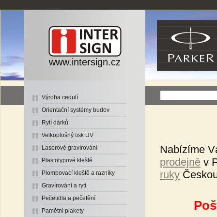
www.intersign.cz
Výroba cedulí
Orientační systémy budov
Rytí dárků
Velkoplošný tisk UV
Nabízíme V
Laserové gravírování
prodejně
v P
Plastotypové kleště
ruky
Českou 
Plombovací kleště a razníky
Gravírování a rytí
Pečetidla a pečetění
Poš
Pamětní plakety