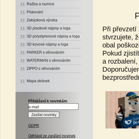
Ražba a raznice
Pískování
P
Zakázková výroba
Při převzetí
3D plastové nápisy a loga
stvrzujete, 
3D polystyrenové nápisy a loga
obal poškoze
3D kovové nápisy a loga
Pokud zjistí
PARKER s věnováním
a rozbalení,
WATERMAN s věnováním
Doporučujem
ZIPPO s věnováním
bezprostřed
Mapa stránek
Přihlášení k novinkám
GDPR
Odhlásit ze zasílání novinek