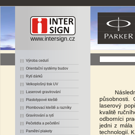
www.intersign.cz
Výroba cedulí
Orientační systémy budov
Rytí dárků
Velkoplošný tisk UV
Následná pre
Laserové gravírování
působnosti. 
Plastotypové kleště
laserový pop
Plombovací kleště a razníky
kvalitě ruční
Gravírování a rytí
odborníci pra
Pečetidla a pečetění
jedni z mála
technologií. 
Pamětní plakety