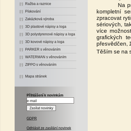
Ražba a raznice
Na prvním m
kompletní se
Pískování
zpracovat ryt
Zakázková výroba
sériových, ta
3D plastové nápisy a loga
více možnost
3D polystyrenové nápisy a loga
grafických 
3D kovové nápisy a loga
přesvědčen, 
PARKER s věnováním
Těším se na s
WATERMAN s věnováním
ZIPPO s věnováním
Mapa stránek
Přihlášení k novinkám
GDPR
Odhlásit ze zasílání novinek