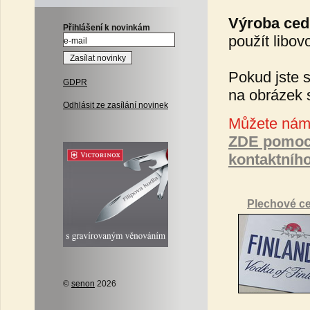
Výroba cedu
Přihlášení k novinkám
použít libov
Pokud jste s
GDPR
na obrázek 
Odhlásit ze zasílání novinek
Můžete nám 
ZDE pomoc
kontaktníh
Plechové c
©
senon
2026