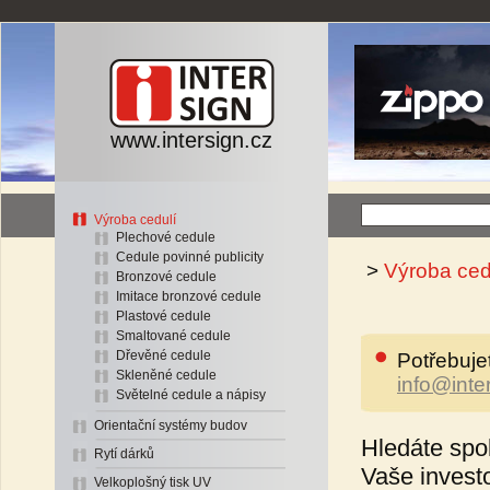
www.intersign.cz
Výroba cedulí
Plechové cedule
Cedule povinné publicity
>
Výroba ced
Bronzové cedule
Imitace bronzové cedule
Plastové cedule
Smaltované cedule
Dřevěné cedule
Potřebuje
Skleněné cedule
info@inte
Světelné cedule a nápisy
Orientační systémy budov
Hledáte spo
Rytí dárků
Vaše invest
Velkoplošný tisk UV