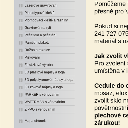
Pomůžeme V
Laserové gravírování
přesně pro 
Plastotypové kleště
Plombovací kleště a razníky
Pokud si nej
Gravírování a rytí
241 727 075
Pečetidla a pečetění
materiál s 
Pamětní plakety
Ražba a raznice
Jak zvolit 
Pískování
Pro zvolení 
Zakázková výroba
umístěna v i
3D plastové nápisy a loga
3D polystyrenové nápisy a loga
Cedule do e
3D kovové nápisy a loga
mosaz, elox
PARKER s věnováním
zvolit sklo 
WATERMAN s věnováním
povětrnostn
ZIPPO s věnováním
plechové ce
Mapa stránek
zárukou!