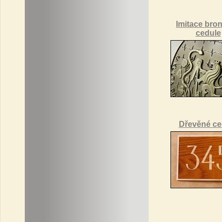
Imitace bro
cedule
Dřevěné ce