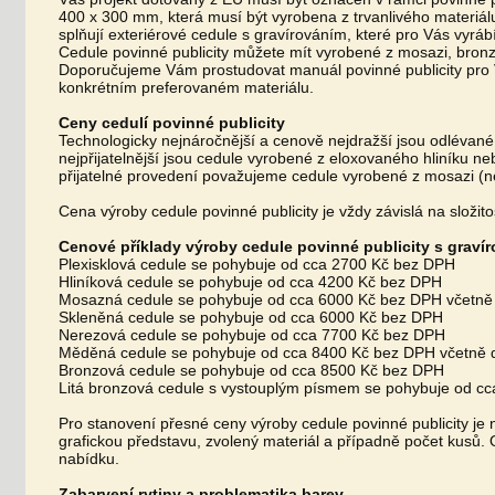
400 x 300 mm
, která musí být vyrobena z trvanlivého materiá
splňují exteriérové cedule s gravírováním, které pro Vás vyrá
Cedule povinné publicity můžete mít vyrobené z mosazi, bronzu,
Doporučujeme Vám prostudovat manuál povinné publicity pro 
konkrétním preferovaném materiálu.
Ceny cedulí povinné publicity
Technologicky nejnáročnější a cenově nejdražší jsou odlévan
nejpřijatelnější jsou cedule vyrobené z eloxovaného hliníku ne
přijatelné provedení považujeme cedule vyrobené z mosazi (ne
Cena výroby cedule povinné publicity je vždy závislá na složitos
Cenové příklady výroby cedule povinné publicity s graví
Plexisklová cedule se pohybuje od cca 2700 Kč bez DPH
Hliníková cedule se pohybuje od cca 4200 Kč bez DPH
Mosazná cedule se pohybuje od cca 6000 Kč bez DPH včetně 
Skleněná cedule se pohybuje od cca 6000 Kč bez DPH
Nerezová cedule se pohybuje od cca 7700 Kč bez DPH
Měděná cedule se pohybuje od cca 8400 Kč bez DPH včetně d
Bronzová cedule se pohybuje od cca 8500 Kč bez DPH
Litá bronzová cedule s vystouplým písmem se pohybuje od c
Pro stanovení přesné ceny výroby cedule povinné publicity je 
grafickou představu, zvolený materiál a případně počet kus
nabídku.
Zabarvení rytiny a problematika barev