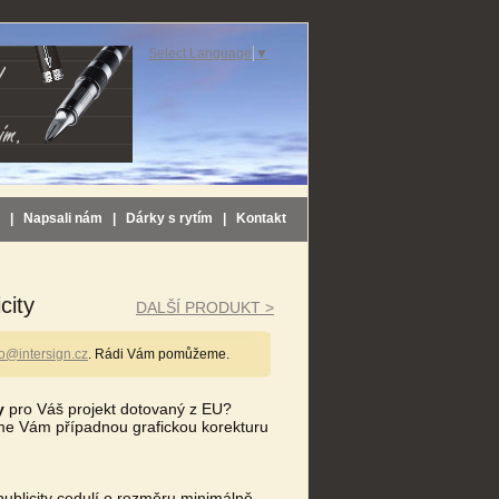
Select Language
▼
|
Napsali nám
|
Dárky s rytím
|
Kontakt
city
DALŠÍ PRODUKT >
fo@intersign.cz
. Rádi Vám pomůžeme.
y
pro Váš projekt dotovaný z EU?
e Vám případnou grafickou korekturu
ublicity cedulí o rozměru minimálně