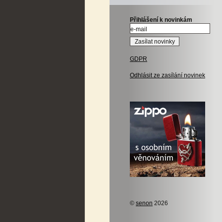
Přihlášení k novinkám
GDPR
Odhlásit ze zasílání novinek
©
senon
2026