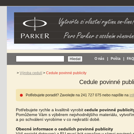
O nás
|
Pošta
|
FAQ
>
Výroba cedulí
>
Cedule povinné publicity
Cedule povinné publi
Potřebujete poradit? Zavolejte na 241 727 075 nebo napište na
in
Potřebujete rychle a kvalitně vyrobit
cedule povinné publicit
Pomůžeme Vám s výběrem nejvhodnějšího materiálu, vytvořím
a po schválení vyrobíme v co nejkratší době.
Obecné informace o cedulích povinné publicity
Váš projekt dotovaný z EU musí být označen v rámci povinné p