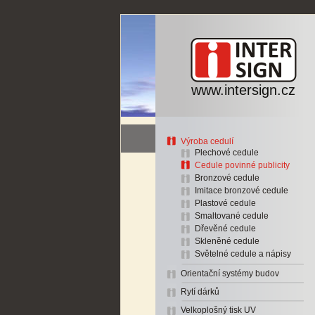
www.intersign.cz
Výroba cedulí
Plechové cedule
Cedule povinné publicity
Bronzové cedule
Imitace bronzové cedule
Plastové cedule
Smaltované cedule
Dřevěné cedule
Skleněné cedule
Světelné cedule a nápisy
Orientační systémy budov
Rytí dárků
Velkoplošný tisk UV