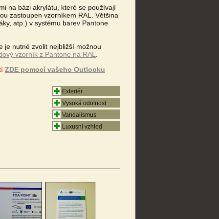
i na bázi akrylátu, které se používají
inou zastoupen vzorníkem RAL. Většina
letáky, atp.) v systému barev Pantone
je nutné zvolit nejbližší možnou
dový vzorník z Pantone na RAL
.
tí
ZDE pomocí vašeho Outlooku
Exteriér
Vysoká odolnost
Vandalismus
Luxusní vzhled