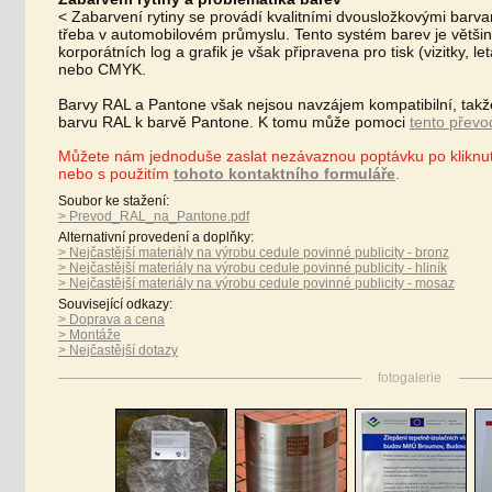
< Zabarvení rytiny se provádí kvalitními dvousložkovými barvam
třeba v automobilovém průmyslu. Tento systém barev je větš
korporátních log a grafik je však připravena pro tisk (vizitky, 
nebo CMYK.
Barvy RAL a Pantone však nejsou navzájem kompatibilní, takže 
barvu RAL k barvě Pantone. K tomu může pomoci
tento převo
Můžete nám jednoduše zaslat nezávaznou poptávku po kliknu
nebo s použitím
tohoto kontaktního formuláře
.
Soubor ke stažení:
> Prevod_RAL_na_Pantone.pdf
Alternativní provedení a doplňky:
> Nejčastější materiály na výrobu cedule povinné publicity - bronz
> Nejčastější materiály na výrobu cedule povinné publicity - hliník
> Nejčastější materiály na výrobu cedule povinné publicity - mosaz
Související odkazy:
> Doprava a cena
> Montáže
> Nejčastější dotazy
fotogalerie