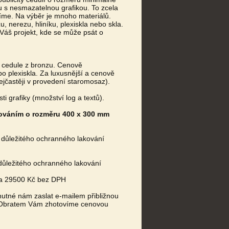
lu s nesmazatelnou grafikou. To zcela
bíme. Na výběr je mnoho materiálů.
 nerezu, hliníku, plexiskla nebo skla.
Váš projekt, kde se může psát o
é cedule z bronzu. Cenově
bo plexiskla. Za luxusnější a cenově
jčastěji v provedení staromosaz).
ti grafiky (množství log a textů).
rováním o rozměru 400 x 300 mm
důležitého ochranného lakování
ůležitého ochranného lakování
ca 29500 Kč bez DPH
nutné nám zaslat e-mailem přibližnou
ů. Obratem Vám zhotovíme cenovou