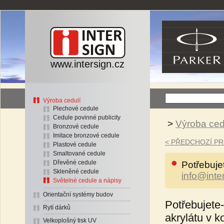
www.intersign.cz
Výroba cedulí
Plechové cedule
Cedule povinné publicity
>
Výroba ced
Bronzové cedule
Imitace bronzové cedule
< PŘEDCHOZÍ P
Plastové cedule
Smaltované cedule
Dřevěné cedule
Potřebuje
Skleněné cedule
info@inte
Světelné cedule a nápisy
Orientační systémy budov
Potřebujete-
Rytí dárků
akrylátu v k
Velkoplošný tisk UV