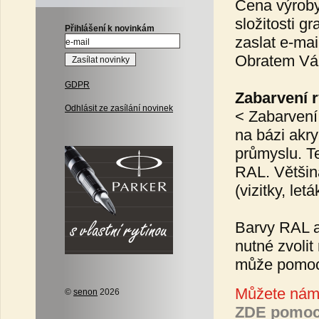
Cena výroby
složitosti g
Přihlášení k novinkám
zaslat e-mai
Obratem Vá
GDPR
Zabarvení r
Odhlásit ze zasílání novinek
< Zabarvení
na bázi akry
průmyslu. T
RAL. Většina
(vizitky, le
Barvy RAL a
nutné zvoli
může pomo
Můžete nám 
©
senon
2026
ZDE pomoc