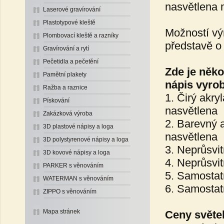
nasvětlena 
Laserové gravírování
Plastotypové kleště
Možností výr
Plombovací kleště a razníky
představě o
Gravírování a rytí
Pečetidla a pečetění
Zde je něko
Pamětní plakety
nápis vyrob
Ražba a raznice
1. Čirý akry
Pískování
nasvětlena
Zakázková výroba
2. Barevný a
3D plastové nápisy a loga
nasvětlena
3D polystyrenové nápisy a loga
3. Neprůsvi
3D kovové nápisy a loga
4. Neprůsvit
PARKER s věnováním
5. Samostat
WATERMAN s věnováním
6. Samostat
ZIPPO s věnováním
Mapa stránek
Ceny světel