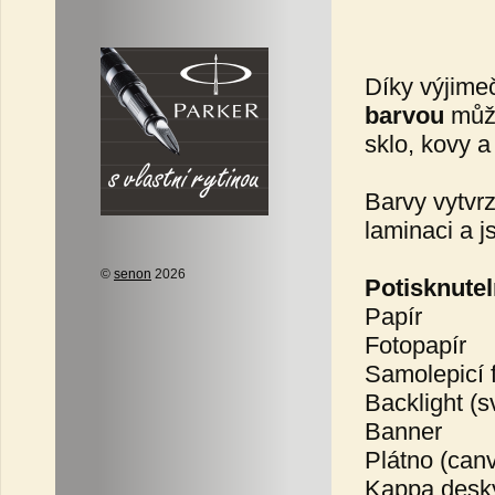
Díky výjime
barvou
může
sklo, kovy a 
Barvy vytvr
laminaci a 
©
senon
2026
Potisknutel
Papír
Fotopapír
Samolepicí f
Backlight (s
Banner
Plátno (can
Kappa desk