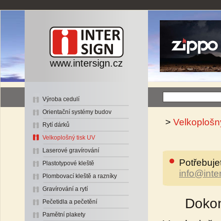
www.intersign.cz
Výroba cedulí
Orientační systémy budov
>
Velkoplošn
Rytí dárků
Velkoplošný tisk UV
Laserové gravírování
Potřebuje
Plastotypové kleště
info@inte
Plombovací kleště a razníky
Gravírování a rytí
Dokon
Pečetidla a pečetění
Pamětní plakety