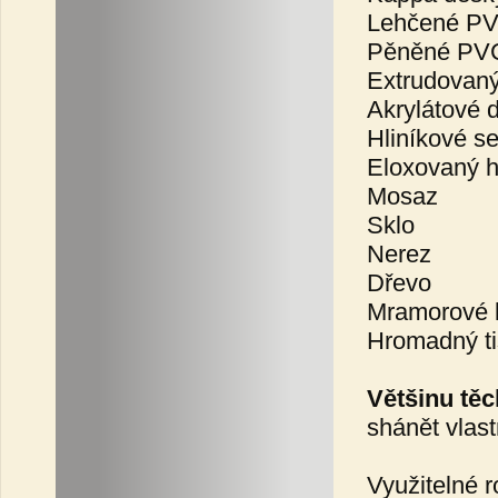
Lehčené PVC
Pěněné PVC 
Extrudovaný
Akrylátové d
Hliníkové s
Eloxovaný h
Mosaz
Sklo
Nerez
Dřevo
Mramorové 
Hromadný t
Většinu těc
shánět vlast
Využitelné r