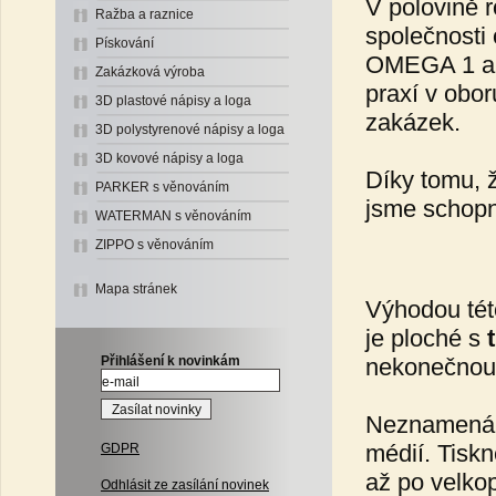
V polovině r
Ražba a raznice
společnosti
Pískování
OMEGA 1 a p
Zakázková výroba
praxí v obor
3D plastové nápisy a loga
zakázek.
3D polystyrenové nápisy a loga
3D kovové nápisy a loga
Díky tomu, ž
PARKER s věnováním
jsme schopn
WATERMAN s věnováním
ZIPPO s věnováním
Mapa stránek
Výhodou této
je ploché s
Přihlášení k novinkám
nekonečnou
Neznamená t
médií. Tiskn
GDPR
až po velkop
Odhlásit ze zasílání novinek