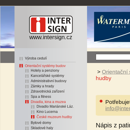
www.intersign.cz
Výroba cedulí
Orientační systémy budov
Hotely a penziony
>
Orientační
Kancelářské systémy
hudby
Administrativní budovy
Zámky a hrady
Zdravotnická zařízení
Spa a fitness
Potřebuje
Divadla, kina a muzea
Divadlo Mariánské Láz.
info@inte
Kino Lucerna
České muzeum hudby
Bytové domy
Nápis z pat
Skladové haly