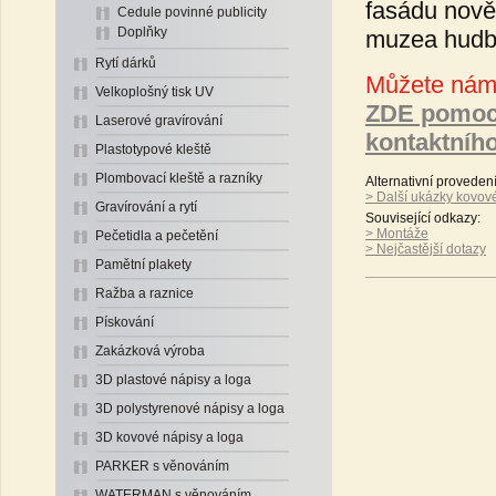
fasádu nov
Cedule povinné publicity
Doplňky
muzea hudb
Rytí dárků
Můžete nám 
Velkoplošný tisk UV
ZDE pomoc
Laserové gravírování
kontaktníh
Plastotypové kleště
Plombovací kleště a razníky
Alternativní proveden
> Další ukázky kovové
Gravírování a rytí
Související odkazy:
> Montáže
Pečetidla a pečetění
> Nejčastější dotazy
Pamětní plakety
Ražba a raznice
Pískování
Zakázková výroba
3D plastové nápisy a loga
3D polystyrenové nápisy a loga
3D kovové nápisy a loga
PARKER s věnováním
WATERMAN s věnováním