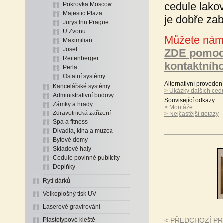
cedule lako
Pokrovka Moscow
Majestic Plaza
je dobře zab
Jurys Inn Prague
U Zvonu
Můžete nám 
Maximilian
Josef
ZDE pomoc
Reitenberger
kontaktníh
Perla
Ostatní systémy
Alternativní proveden
Kancelářské systémy
> Ukázky dalších ced
Administrativní budovy
Související odkazy:
Zámky a hrady
> Montáže
Zdravotnická zařízení
> Nejčastější dotazy
Spa a fitness
Divadla, kina a muzea
Bytové domy
Skladové haly
Cedule povinné publicity
Doplňky
Rytí dárků
Velkoplošný tisk UV
Laserové gravírování
Plastotypové kleště
< PŘEDCHOZÍ P