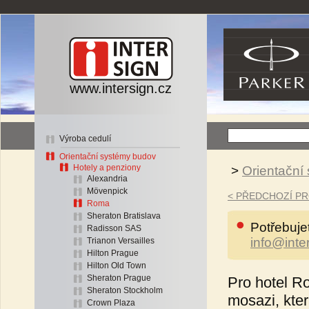
www.intersign.cz
Výroba cedulí
Orientační systémy budov
Hotely a penziony
>
Orientační
Alexandria
Mövenpick
< PŘEDCHOZÍ P
Roma
Sheraton Bratislava
Potřebuje
Radisson SAS
info@inte
Trianon Versailles
Hilton Prague
Hilton Old Town
Sheraton Prague
Pro hotel R
Sheraton Stockholm
mosazi, kte
Crown Plaza