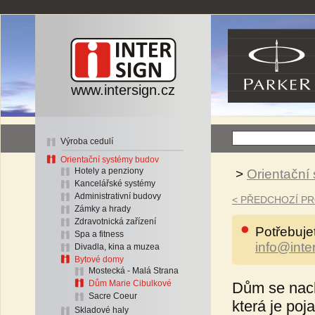
www.intersign.cz
Výroba cedulí
Orientační systémy budov
Hotely a penziony
>
Orientační
Kancelářské systémy
Administrativní budovy
< PŘEDCHOZÍ P
Zámky a hrady
Zdravotnická zařízení
Potřebuje
Spa a fitness
info@inte
Divadla, kina a muzea
Bytové domy
Mostecká - Malá Strana
Dům Marie Cibulkové
Dům se nach
Sacre Coeur
která je poj
Skladové haly