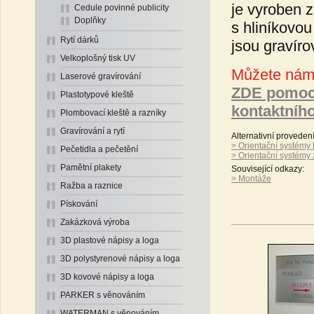
je vyroben 
Cedule povinné publicity
Doplňky
s hliníkovo
Rytí dárků
jsou gravír
Velkoplošný tisk UV
Můžete nám 
Laserové gravírování
ZDE pomoc
Plastotypové kleště
kontaktníh
Plombovací kleště a razníky
Gravírování a rytí
Alternativní proveden
> Orientační systémy 
Pečetidla a pečetění
> Orientační systémy
Pamětní plakety
Související odkazy:
> Montáže
Ražba a raznice
Pískování
Zakázková výroba
3D plastové nápisy a loga
3D polystyrenové nápisy a loga
3D kovové nápisy a loga
PARKER s věnováním
WATERMAN s věnováním