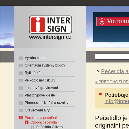
www.intersign.cz
Výroba cedulí
Orientační systémy budov
>
Pečetidla a
Rytí dárků
Velkoplošný tisk UV
< PŘEDCHOZÍ P
Laserové gravírování
Potřebuje
Plastotypové kleště
info@inte
Plombovací kleště a razníky
Gravírování a rytí
Pečetidlo j
Pečetidla a pečetění
Osobní pečetidla
originální p
Pečetidlo Citizen