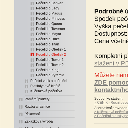
Pečetidlo Banker
Pečetidlo Lady
Podrobné úd
Pečetidlo Magus
Spodek peče
Pečetidlo Princess
Pečetidlo Queen
Výška pečet
Pečetidlo Taverner
Dostupnost:
Pečetidlo Mayor
Pečetidlo Duke
Cena včetně
Pečetidlo Titan
Pečetidlo Obelisk 1
Kompletní p
Pečetidlo Obelisk 2
Pečetidlo Tower 1
stažení v 
Pečetidlo Tower 2
Pečetidlo King
Můžete nám 
Pečetidlo Pyramid
Pečetní vosk a pečetění
ZDE pomoc
Plastotypové kleště
kontaktníh
Klíčenková pečetítka
Soubor ke stažení:
Pamětní plakety
> CENIK - Rucni pecet
Ražba a raznice
Alternativní proveden
> Klíčenková pečetítk
Pískování
> Pečetění a otisky pe
Zakázková výroba