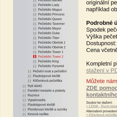
Pečetidlo Banker
originální pe
Pečetidlo Lady
například o
Pečetidlo Magus
Pečetidlo Princess
Pečetidlo Queen
Podrobné úd
Pečetidlo Taverner
Spodek peče
Pečetidlo Mayor
Pečetidlo Duke
Výška pečet
Pečetidlo Titan
Dostupnost:
Pečetidlo Obelisk 1
Pečetidlo Obelisk 2
Cena včetně
Pečetidlo Tower 1
Pečetidlo Tower 2
Pečetidlo King
Kompletní p
Pečetidlo Pyramid
stažení v 
Pečetní vosk a pečetění
Plastotypové kleště
Můžete nám 
Klíčenková pečetítka
Rytí dárků
ZDE pomoc
Pamětní medaile a plakety
kontaktníh
Raznice
Vypalovadla
Soubor ke stažení:
Plastotypové kleště
> CENIK - Rucni pecet
Plombovací kleště a razníky
Alternativní proveden
Kovová razítka
> Klíčenková pečetítk