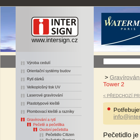
www.intersign.cz
Výroba cedulí
Orientační systémy budov
>
Gravírování
Rytí dárků
Tower 2
Velkoplošný tisk UV
Laserové gravírování
< PŘEDCHOZÍ P
Plastotypové kleště
Potřebuje
Plombovací kleště a razníky
info@inte
Gravírování a rytí
Pečetě a pečetítka
Osobní pečetidla
Pečetidlo j
Pečetidlo Citizen