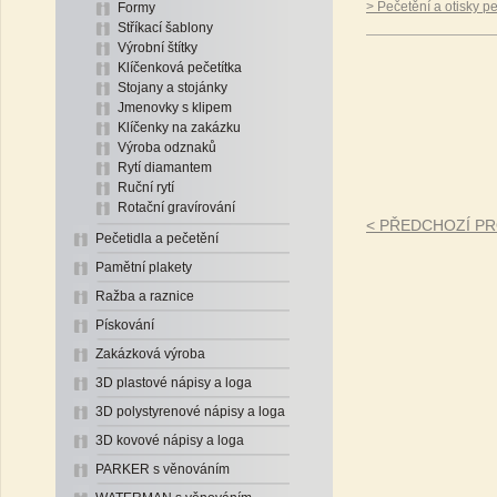
> Pečetění a otisky pe
Formy
Stříkací šablony
Výrobní štítky
Klíčenková pečetítka
Stojany a stojánky
Jmenovky s klipem
Klíčenky na zakázku
Výroba odznaků
Rytí diamantem
Ruční rytí
Rotační gravírování
< PŘEDCHOZÍ P
Pečetidla a pečetění
Pamětní plakety
Ražba a raznice
Pískování
Zakázková výroba
3D plastové nápisy a loga
3D polystyrenové nápisy a loga
3D kovové nápisy a loga
PARKER s věnováním