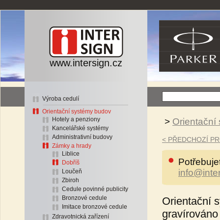
www.intersign.cz
Výroba cedulí
Orientační systémy budov
Hotely a penziony
>
Orientační
Kancelářské systémy
Administrativní budovy
< PŘEDCHOZÍ P
Zámky a hrady
Liblice
Potřebuje
Dobříš
info@inte
Loučeň
Zbiroh
Cedule povinné publicity
Bronzové cedule
Orientační 
Imitace bronzové cedule
gravírováno
Zdravotnická zařízení