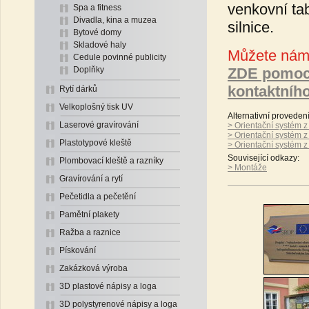
venkovní tab
Spa a fitness
Divadla, kina a muzea
silnice.
Bytové domy
Skladové haly
Můžete nám 
Cedule povinné publicity
Doplňky
ZDE pomoc
kontaktníh
Rytí dárků
Velkoplošný tisk UV
Alternativní proveden
Laserové gravírování
> Orientační systém 
> Orientační systém z
Plastotypové kleště
> Orientační systém 
Související odkazy:
Plombovací kleště a razníky
> Montáže
Gravírování a rytí
Pečetidla a pečetění
Pamětní plakety
Ražba a raznice
Pískování
Zakázková výroba
3D plastové nápisy a loga
3D polystyrenové nápisy a loga