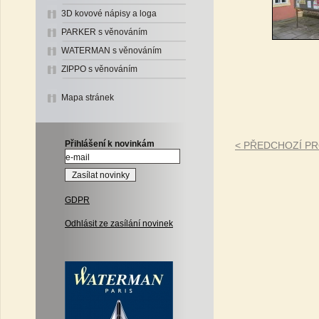
3D kovové nápisy a loga
PARKER s věnováním
WATERMAN s věnováním
ZIPPO s věnováním
Mapa stránek
Přihlášení k novinkám
< PŘEDCHOZÍ P
GDPR
Odhlásit ze zasílání novinek