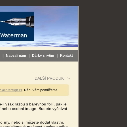
|
Napsali nám
|
Dárky s rytím
|
Kontakt
DALŠÍ PRODUKT >
fo@intersign.cz
. Rádi Vám pomůžeme.
li však ražbu s barevnou folií, pak je
ní nebo osobní image. Budete vyčnívat
uď my, nebo si můžete dodat vlastní.
 bezproblémová možnost opakovaného