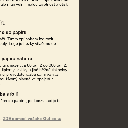
 ale mají velmi malou životnost a otisk
íru
eno do papíru
ží. Tímto způsobem lze razit
baly. Logo je hezky vtlačeno do
z papíru nahoru
od gramáže cca 80 g/m2 do 300 g/m2.
plomy, vizitky a jiné běžné tiskoviny.
m si provedete ražbu sami ve vaší
 používaný hlavně ve spojení s
e.
a s folií
ažba do papíru, po konzultaci je to
tí
ZDE pomocí vašeho Outlooku