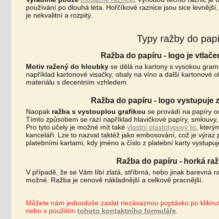
používání po dlouhá léta. Hořčíkové raznice jsou sice levnější,
je nekvalitní a rozpitý.
Typy ražby do pap
Ražba do papíru - logo je vtlač
Motiv ražený do hloubky
se dělá na kartony s vysokou gramá
například kartonové visačky, obaly na víno a další kartonové o
materiálu s decentním vzhledem.
Ražba do papíru - logo vystupuje 
Naopak
ražba s vystouplou grafikou
se provádí na papíry 
Tímto způsobem se razí například hlavičkové papíry, smlouvy, di
Pro tyto účely je možné mít také
vlastní plastotypový lis
, který
kanceláři. Lze to nazvat taktéž jako embosování, což je výraz
platebními kartami, kdy jméno a číslo z platební karty vystupuj
Ražba do papíru - horká ražb
V případě, že se Vám líbí zlatá, stříbrná, nebo jinak barevná r
možné. Ražba je cenově nákladnější a celkově pracnější.
Můžete nám jednoduše zaslat nezávaznou poptávku po kliknu
nebo s použitím
tohoto kontaktního formuláře
.