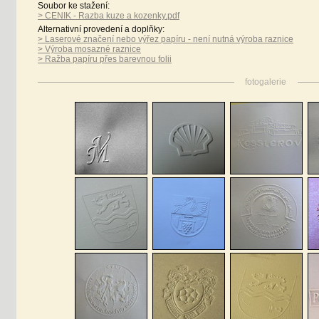
Soubor ke stažení:
> CENIK - Razba kuze a kozenky.pdf
Alternativní provedení a doplňky:
> Laserové značení nebo výřez papíru - není nutná výroba raznice
> Výroba mosazné raznice
> Ražba papíru přes barevnou folii
fotogalerie