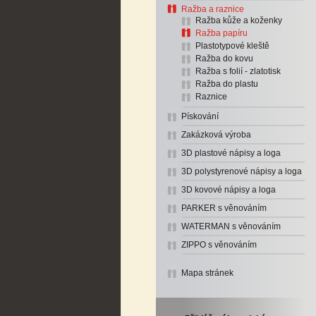
Ražba a raznice
Ražba kůže a koženky
Ražba papíru
Plastotypové kleště
Ražba do kovu
Ražba s folií - zlatotisk
Ražba do plastu
Raznice
Pískování
Zakázková výroba
3D plastové nápisy a loga
3D polystyrenové nápisy a loga
3D kovové nápisy a loga
PARKER s věnováním
WATERMAN s věnováním
ZIPPO s věnováním
Mapa stránek