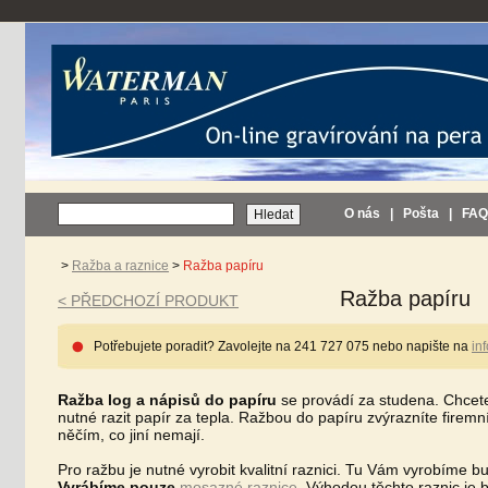
O nás
|
Pošta
|
FAQ
>
Ražba a raznice
>
Ražba papíru
Ražba papíru
< PŘEDCHOZÍ PRODUKT
Potřebujete poradit? Zavolejte na 241 727 075 nebo napište na
in
Ražba log a nápisů do papíru
se provádí za studena. Chcete-
nutné razit papír za tepla. Ražbou do papíru zvýrazníte firem
něčím, co jiní nemají.
Pro ražbu je nutné vyrobit kvalitní raznici. Tu Vám vyrobíme b
Vyrábíme pouze
mosazné raznice
.
Výhodou těchto raznic je