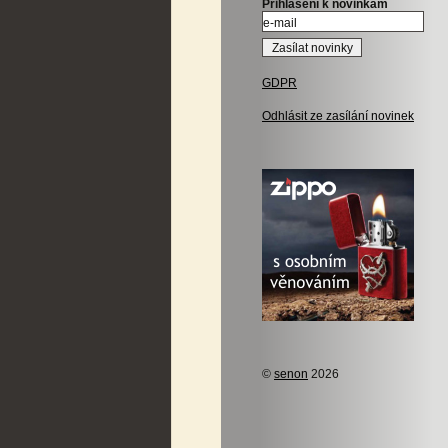
Přihlášení k novinkám
GDPR
Odhlásit ze zasílání novinek
©
senon
2026