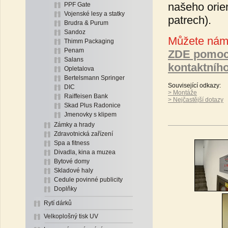
našeho orien
PPF Gate
Vojenské lesy a statky
patrech).
Brudra & Purum
Sandoz
Můžete nám 
Thimm Packaging
Penam
ZDE pomoc
Salans
kontaktníh
Opletalova
Bertelsmann Springer
Související odkazy:
DIC
> Montáže
Raiffeisen Bank
> Nejčastější dotazy
Skad Plus Radonice
Jmenovky s klipem
Zámky a hrady
Zdravotnická zařízení
Spa a fitness
Divadla, kina a muzea
Bytové domy
Skladové haly
Cedule povinné publicity
Doplňky
Rytí dárků
Velkoplošný tisk UV