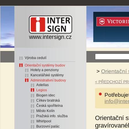
www.intersign.cz
Výroba cedulí
Orientační systémy budov
Hotely a penziony
>
Orientační
Kancelářské systémy
Administrativní budovy
< PŘEDCHOZÍ P
Astellas
Legios
Potřebuje
Biogen idec
info@inte
Církev bratrská
Česká spořitelna
Město Kolín
Pražská info. služba
Orientační 
Whirlpool
gravírované
Burzovní palác