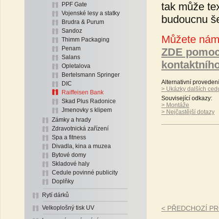
tak může tex
PPF Gate
Vojenské lesy a statky
budoucnu še
Brudra & Purum
Sandoz
Můžete nám 
Thimm Packaging
Penam
ZDE pomoc
Salans
kontaktníh
Opletalova
Bertelsmann Springer
Alternativní proveden
DIC
> Ukázky dalších cedu
Raiffeisen Bank
Související odkazy:
Skad Plus Radonice
> Montáže
Jmenovky s klipem
> Nejčastější dotazy
Zámky a hrady
Zdravotnická zařízení
Spa a fitness
Divadla, kina a muzea
Bytové domy
Skladové haly
Cedule povinné publicity
Doplňky
Rytí dárků
Velkoplošný tisk UV
< PŘEDCHOZÍ P