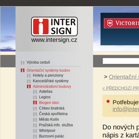
www.intersign.cz
Výroba cedulí
Orientační systémy budov
Hotely a penziony
>
Orientační
Kancelářské systémy
Administrativní budovy
< PŘEDCHOZÍ P
Astellas
Legios
Potřebuje
Biogen idec
info@inte
Církev bratrská
Česká spořitelna
Město Kolín
Pražská info. služba
Do nových pr
Whirlpool
nápis z kar
Burzovní palác