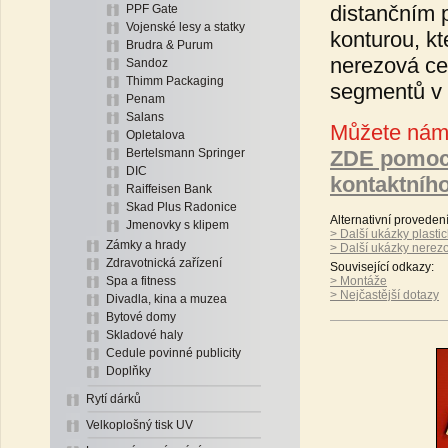
distančním p
PPF Gate
Vojenské lesy a statky
konturou, kt
Brudra & Purum
nerezová ce
Sandoz
Thimm Packaging
segmentů v 
Penam
Salans
Můžete nám 
Opletalova
Bertelsmann Springer
ZDE pomoc
DIC
kontaktníh
Raiffeisen Bank
Skad Plus Radonice
Alternativní proveden
Jmenovky s klipem
> Další ukázky plasti
Zámky a hrady
> Další ukázky nerez
Zdravotnická zařízení
Související odkazy:
Spa a fitness
> Montáže
> Nejčastější dotazy
Divadla, kina a muzea
Bytové domy
Skladové haly
Cedule povinné publicity
Doplňky
Rytí dárků
Velkoplošný tisk UV