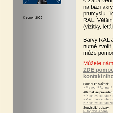
< Zabarvení
na bázi akry
průmyslu. T
©
senon
2026
RAL. Většina
(vizitky, le
Barvy RAL a
nutné zvoli
může pomo
Můžete nám 
ZDE pomoc
kontaktníh
Soubor ke stažení:
> Prevod_RAL_na_Pa
Alternativní proveden
> Plechové cedule z
> Plechové cedule z 
> Plechové cedule ze
Související odkazy:
> Doprava a cena