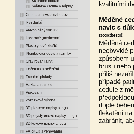
Skleněné cedule
kvalitními 
Světelné cedule a nápisy
Orientační systémy budov
Měděné cedu
Rytí dárků
navíc s dů
Velkoplošný tisk UV
oxidaci!
Laserové gravírování
Měděná cedu
Plastotypové kleště
neobvyklé pr
Plombovací kleště a razníky
způsobem uni
Gravírování a rytí
brusu nebo 
Pečetidla a pečetění
příliš nezář
Pamětní plakety
případě pat
Ražba a raznice
cedule z mě
Pískování
předpokladu
Zakázková výroba
dojde během
3D plastové nápisy a loga
flekatění na
3D polystyrenové nápisy a loga
zabránit, ab
3D kovové nápisy a loga
PARKER s věnováním