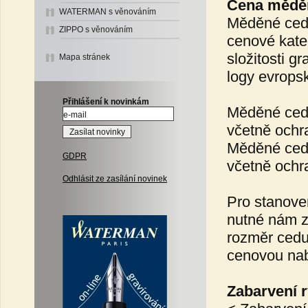
Cena mědě
WATERMAN s věnováním
Měděné cedu
ZIPPO s věnováním
cenové kate
složitosti g
Mapa stránek
logy evrops
Přihlášení k novinkám
Měděné cedu
včetně ochr
Měděné cedu
GDPR
včetně ochr
Odhlásit ze zasílání novinek
Pro stanove
nutné nám za
rozměr cedu
cenovou nab
Zabarvení r