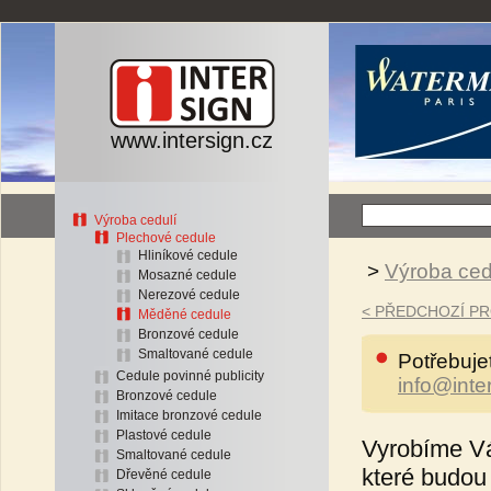
www.intersign.cz
Výroba cedulí
Plechové cedule
Hliníkové cedule
>
Výroba ced
Mosazné cedule
Nerezové cedule
< PŘEDCHOZÍ P
Měděné cedule
Bronzové cedule
Smaltované cedule
Potřebuje
Cedule povinné publicity
info@inte
Bronzové cedule
Imitace bronzové cedule
Plastové cedule
Vyrobíme Vá
Smaltované cedule
které budou 
Dřevěné cedule