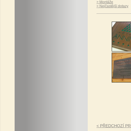
> Montáže
> Nejčastější dotazy
< PŘEDCHOZÍ P